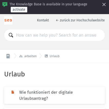
The Knowledge Base is available in your language
activate
Kontakt
← zurück zur Hochschulwebsite


arbeiten
Urlaub
Urlaub
Wie funktioniert der digitale
Urlaubsantrag?