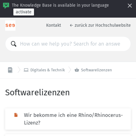
The Knowledge Base is available in your language
activate
Kontakt
← zurück zur Hochschulwebsite


Digitales & Technik
Softwarelizenzen
Softwarelizenzen
Wir bekomme ich eine Rhino/Rhinocerus-
Lizenz?