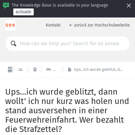
The Knowledge Base is available in your language
activate
Kontakt
← zurück zur Hochschulwebsite



arbeiten
Reisen
Hochschulauto ausleihen
Ups...ich wurde geblitzt, dann wollt' ich nur kurz was holen und stand ausversehen in einer Feuerwehreinfahrt. Wer bezahlt die Strafzettel?
Ups...ich wurde geblitzt, dann
wollt' ich nur kurz was holen und
stand ausversehen in einer
Feuerwehreinfahrt. Wer bezahlt
die Strafzettel?