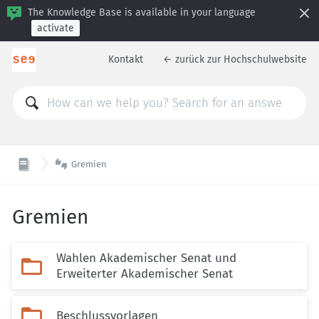
The Knowledge Base is available in your language
activate
Kontakt
← zurück zur Hochschulwebsite

Gremien
Gremien
Wahlen Akademischer Senat und

Erweiterter Akademischer Senat

Beschlussvorlagen