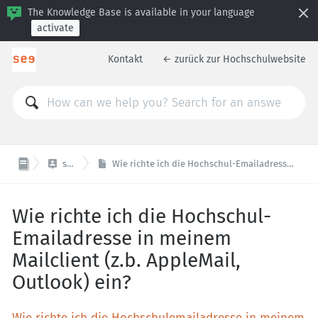
The Knowledge Base is available in your language
activate
Kontakt
← zurück zur Hochschulwebsite

studieren
Wie richte ich die Hochschul-Emailadresse in meinem Mailclient (z.b. AppleMail, Outlook) ein?
Wie richte ich die Hochschul-
Emailadresse in meinem
Mailclient (z.b. AppleMail,
Outlook) ein?
Wie richte ich die Hochschulemailadresse in meinem